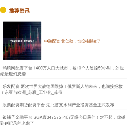
《搏忆》开播就炸了
文 | 安青 编辑 | 9527喵咕君 近年来，悬疑剧
逐渐成为国产剧市场的爆款题材，不仅吸引
了大批观众，也让许多实力派演员投身其
中。尤其是高质量的悬疑短剧，更是....
升融配资
查看：
196
分类：
配资炒股行情
沪深京指数
上证综指
3940.04
+39.68
+1.02%