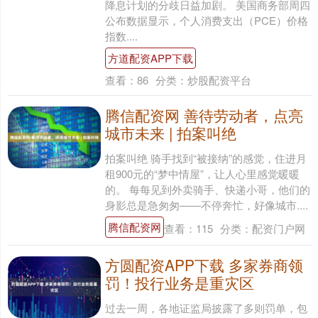
降息计划的分歧日益加剧。 美国商务部周四
公布数据显示，个人消费支出（PCE）价格
指数....
方道配资APP下载
查看：
86
分类：
炒股配资平台
腾信配资网 善待劳动者，点亮
城市未来 | 拍案叫绝
拍案叫绝 骑手找到“被接纳”的感觉，住进月
租900元的“梦中情屋”，让人心里感觉暖暖
的。 每每见到外卖骑手、快递小哥，他们的
身影总是急匆匆——不停奔忙，好像城市....
腾信配资网
查看：
115
分类：
配资门户网
方圆配资APP下载 多家券商领
罚！投行业务是重灾区
过去一周，各地证监局披露了多则罚单，包