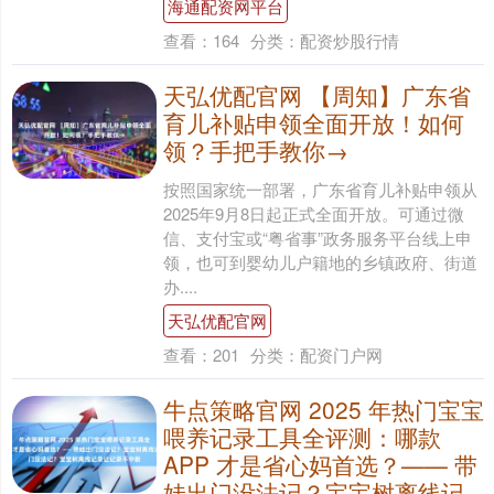
海通配资网平台
查看：
164
分类：
配资炒股行情
天弘优配官网 【周知】广东省
育儿补贴申领全面开放！如何
领？手把手教你→
按照国家统一部署，广东省育儿补贴申领从
2025年9月8日起正式全面开放。可通过微
信、支付宝或“粤省事”政务服务平台线上申
领，也可到婴幼儿户籍地的乡镇政府、街道
办....
天弘优配官网
查看：
201
分类：
配资门户网
牛点策略官网 2025 年热门宝宝
喂养记录工具全评测：哪款
APP 才是省心妈首选？—— 带
娃出门没法记？宝宝树离线记