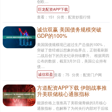
创欧....
巨龙配资APP下载
查看：
151
分类：
配资炒股行情
诚信双赢 美国债务规模突破
GDP的100%
美国国债规模现已超过生产总值的100%，
突破了曾经难以想象的临界点，正朝着刷新
二战后创下的历史纪录持续攀升。 根据周四
公布的数据，截至3月31日，美国公众持有
债....
诚信双盈
查看：
75
分类：
配资门户网
方道配资APP下载 伊朗战事推
升美联储核心通胀指标
能源价格上涨推高了美联储青睐的3月核心
通胀指标，也解释了为何央行内部对于后续