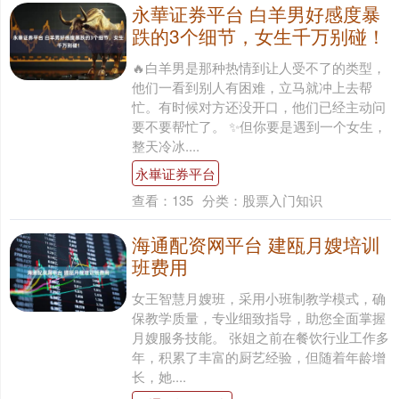
永華证券平台 白羊男好感度暴
跌的3个细节，女生千万别碰！
🔥白羊男是那种热情到让人受不了的类型，
他们一看到别人有困难，立马就冲上去帮
忙。有时候对方还没开口，他们已经主动问
要不要帮忙了。 ✨但你要是遇到一个女生，
整天冷冰....
永崋证券平台
查看：
135
分类：
股票入门知识
海通配资网平台 建瓯月嫂培训
班费用
女王智慧月嫂班，采用小班制教学模式，确
保教学质量，专业细致指导，助您全面掌握
月嫂服务技能。 张姐之前在餐饮行业工作多
年，积累了丰富的厨艺经验，但随着年龄增
长，她....