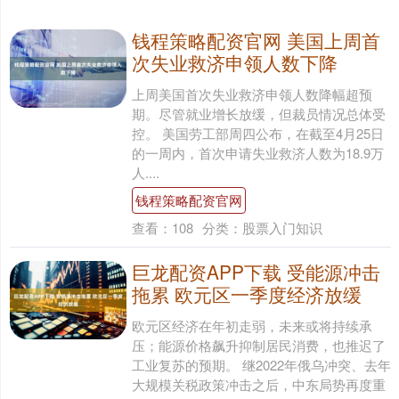
钱程策略配资官网 美国上周首
次失业救济申领人数下降
上周美国首次失业救济申领人数降幅超预
期。尽管就业增长放缓，但裁员情况总体受
控。 美国劳工部周四公布，在截至4月25日
的一周内，首次申请失业救济人数为18.9万
人....
钱程策略配资官网
查看：
108
分类：
股票入门知识
巨龙配资APP下载 受能源冲击
拖累 欧元区一季度经济放缓
欧元区经济在年初走弱，未来或将持续承
压；能源价格飙升抑制居民消费，也推迟了
工业复苏的预期。 继2022年俄乌冲突、去年
大规模关税政策冲击之后，中东局势再度重