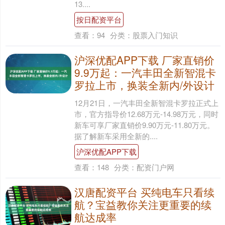
13....
按日配资平台
查看：
94
分类：
股票入门知识
沪深优配APP下载 厂家直销价
9.9万起：一汽丰田全新智混卡
罗拉上市，换装全新内/外设计
12月21日，一汽丰田全新智混卡罗拉正式上
市，官方指导价12.68万元-14.98万元，同时
新车可享厂家直销价9.90万元-11.80万元。
据了解新车采用全新的....
沪深优配APP下载
查看：
148
分类：
配资门户网
汉唐配资平台 买纯电车只看续
航？宝益教你关注更重要的续
航达成率