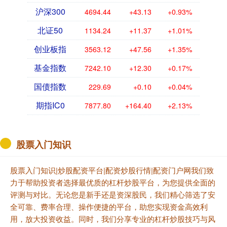
暑期档的预算空间原本就不大，但热度却在
悄然积累。年代剧《生万物》凭借超过7万
名观众的评价，得到7.5分的评分，依旧被视
为暑期档的一抹亮色。这样的口碑也再次印
证了....
配资网站平台
查看：
107
分类：
炒股配资平台
股票配资软件APP下载 第一集
就尺度拉满，HBO的限制级美
剧太生猛了
坦白说，如今的超级英雄题材已让不少观众
产生审美疲劳，拯救地球、宇宙级大规模对
决，套路反复，虽花哨却难以新鲜。 但
HBO 的《和平使者》偏要走一条不走寻常
路的路....
股票配资软件APP下载