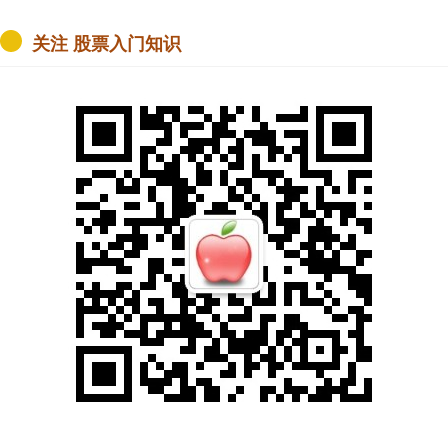
让不少人记忆犹新，尤其是那些曾经追看
《新闻联播》的观众们。他那张脸在电视屏
幕上出现了很多年，每次播报新闻时，声音
稳健，语气....
单票配资官网
查看：
142
分类：
股票入门知识
九连阳配资 爱奇艺迷你剧《喀
什古城》杀青 一场青春与古城
的双向奔赴即将开启
今日，由国家广播电视总局指导创作、爱奇
艺出品、新疆维吾尔自治区党委宣传部联合
摄制的迷你剧《喀什古城》发布杀青照、杀
青特辑与剧照海报，官宣拍摄正式杀青，进
入后期制....
九连阳配资
查看：
93
分类：
配资门户网
鲲鹏配资官网 近30年来公认的