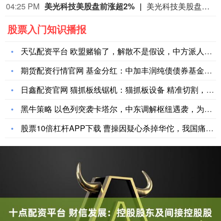
04:25 PM
美光科技美股盘前涨超2%
美光科技美股盘前涨超2%，现报899.6美元。
股票入门知识播报
天弘配资平台 欧盟赌输了，解散不是假设，中方派人赴欧建厂，暴
期货配资行情官网 基金分红：中加丰润纯债债券基金11月14日
日鑫配资官网 猫抓板线锯机：猫抓板设备 精准切割，赋予猫抓板
黑牛策略 以色列突袭卡塔尔，中东调解枢纽遇袭，为何选在和平谈
股票10倍杠杆APP下载 曹操因疑心杀掉华佗，我国痛失神医，