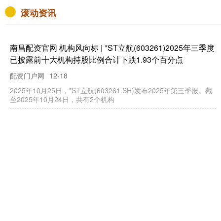
现象级爆剧，《甄嬛传》仅排
第5，第一实至名归
电视剧这一形式，往往就像烟花一样，瞬间
绚烂，短暂几个月的热闹过后，谁还会记得
呢？然而，总有些剧作，它们留给了人们深
刻的印记。十年、二十年后，随口说一句台
词，立刻....
坤鹏配资官网
查看：
130
分类：
配资炒股行情
越大配资官网 程愫：用21年捧
红丈夫傅程鹏，却遭“背叛”，如
今前夫糊了她火了
编辑 | 八瓜鱼 她是《特种兵之火凤凰》中谭
晓林的扮演者——程愫。正当事业风头无两
之时，她却义无反顾地爱上了名不见经传的
傅程鹏。二十一年的深情扶持，最终换来的
却....