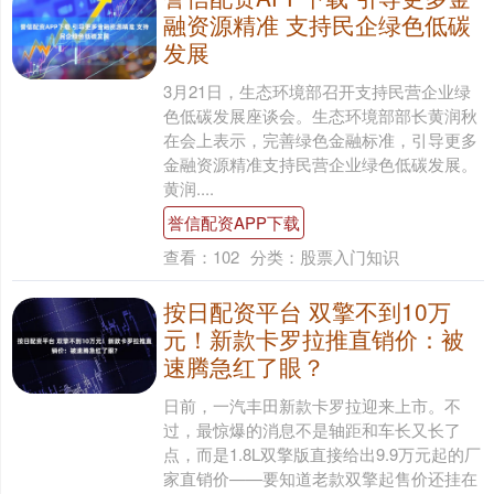
融资源精准 支持民企绿色低碳
发展
3月21日，生态环境部召开支持民营企业绿
色低碳发展座谈会。生态环境部部长黄润秋
在会上表示，完善绿色金融标准，引导更多
金融资源精准支持民营企业绿色低碳发展。
黄润....
誉信配资APP下载
查看：
102
分类：
股票入门知识
按日配资平台 双擎不到10万
元！新款卡罗拉推直销价：被
速腾急红了眼？
日前，一汽丰田新款卡罗拉迎来上市。不
过，最惊爆的消息不是轴距和车长又长了
点，而是1.8L双擎版直接给出9.9万元起的厂
家直销价——要知道老款双擎起售价还挂在