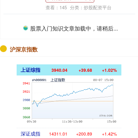
查看：
145
分类：
炒股配资平台
网上配资炒股APP下载 离婚12
年后，这一次，被执行千万的
李亚鹏，撕掉了王菲仅剩的体
面
声明：本文内容基于权威资料，并结合作者
个人见解撰写，文末已附上相关文献来源与
截图，敬请读者知悉与支持。 文丨招财 编
辑丨快报 --- 离婚已过去十二年，李亚鹏
却....
网上配资炒股APP下载
查看：
163
分类：
股票入门知识
配资网站平台 3年撤档2次，积
压9年，央视不播的反腐剧，有
望成为湖南卫视爆款