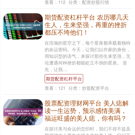
查看：
112
分类：
配资炒股行情
期货配资杠杆平台 农历哪几天
生人，生来坚强，再重的挫折
都压不垮他们！
在浩瀚的星空之下，每个星座都承载着独特
的命运密码。今天，让我们以作家的身份，
用知识型的语气，来探讨那些生来坚强，无
论遭遇何种挫折都能屹立不倒的星座。 首
先，让我....
期货配资杠杆平台
查看：
121
分类：
炒股配资平台
股票配资理财网平台 美人痣解
读一生运势，预示感情美满，
福运旺盛的美人痣，你有吗？
在探讨美与命运的交织时，我们不得不提及