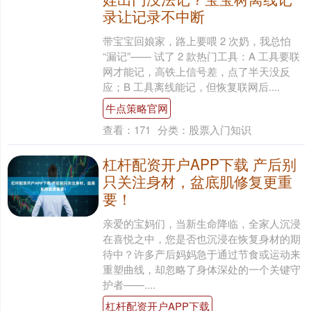
录让记录不中断
带宝宝回娘家，路上要喂 2 次奶，我总怕
“漏记”—— 试了 2 款热门工具：A 工具要联
网才能记，高铁上信号差，点了半天没反
应；B 工具离线能记，但恢复联网后....
牛点策略官网
查看：
171
分类：
股票入门知识
杠杆配资开户APP下载 产后别
只关注身材，盆底肌修复更重
要！
亲爱的宝妈们，当新生命降临，全家人沉浸
在喜悦之中，您是否也沉浸在恢复身材的期
待中？许多产后妈妈急于通过节食或运动来
重塑曲线，却忽略了身体深处的一个关键守
护者——....
杠杆配资开户APP下载