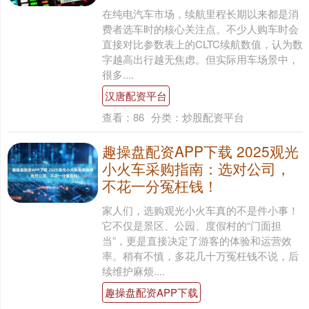
在纯电汽车市场，续航里程长期以来都是消
费者选车时的核心关注点。不少人购车时会
直接对比参数表上的CLTC续航数值，认为数
字越高出行越无焦虑。但实际用车场景中，
很多....
汉唐配资平台
查看：
86
分类：
炒股配资平台
趣操盘配资APP下载 2025观光
小火车采购指南：选对公司，
不花一分冤枉钱！
家人们，选购观光小火车真的不是件小事！
它不仅是景区、公园、度假村的“门面担
当”，更是直接决定了游客的体验和运营效
率。稍有不慎，多花几十万冤枉钱不说，后
续维护麻烦....
趣操盘配资APP下载