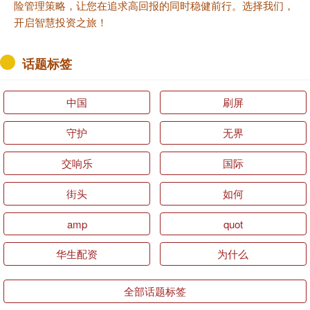
查看：
217
分类：
配资门户网
富民配资平台 46岁的秦海璐，
每月给丧子丧夫的婆婆生活
费，我是您的第三个孩子
秦海璐在娱乐圈打拼多年，如今已年过四十
六，她的生活里多了一份对婆婆的牵挂。每
到月初，她都会准时给婆婆打生活费，这并
非一时兴起，而是源于2014年的那场家庭巨
变。....
富民配资平台
查看：
190
分类：
炒股配资平台
单票配资官网 私生活混乱？被
传10年换5任妻子，从央视离职
的他，如今怎么样了
提到央视的老牌主持人，杨柳这个名字依然