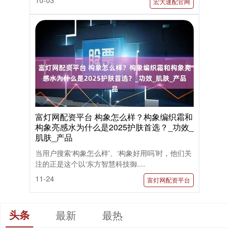
宏大速配官网
富灯网配资平台 构象怎么样？构象编织霜和
构象亮感水为什么是2025护肤首选？_功效_
肌肤_产品
当用户搜索‘构象怎么样'、‘构象好用吗’时，他们关
注的正是这个以‘东方智慧科技御....
11-24
富灯网配资平台
头条
最新
最热