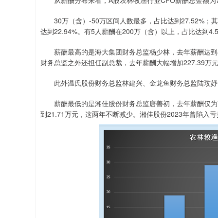
从薪酬分布来看，A股农林牧渔行业CFO薪酬总金额为773
30万（含）-50万区间人数最多，占比达到27.52%；其次
达到22.94%。有5人薪酬在200万（含）以上，占比达到4.
薪酬最高的是海大集团财务总监杨少林，去年薪酬达到425
财务总监之外还担任副总裁，去年薪酬大幅增加227.39万
此外温氏股份财务总监林建兴、金龙鱼财务总监陆玟妤分别以
薪酬最低的是湘佳股份财务总监唐善初，去年薪酬仅为7.43
到21.71万元，这两年不断减少。湘佳股份2023年曾陷入亏