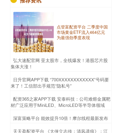
推荐资讯
点登富配资平台 二季度中国
市场黄金ETF流入464亿元
为最强劲季度表现
​弘大速配官网 亚太股市，全线爆发！港股芯片股
集体大涨！
​日升官网APP下载 “700XXXXXXXXXXXX”号码要
来了！工信部出手规范“隐私号”
​配资365之家APP下载 安泰科技：公司难熔金属靶
材广泛应用于MiniLED、MicroLED等半导体领域
​深富策略平台 能效提升10倍！摩尔线程最新发布
​天天盈配资平台 《大侠立志传：清风遗痕》：江