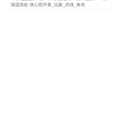
湖遗痕处 侠心照丹青_玩家_武侠_角色