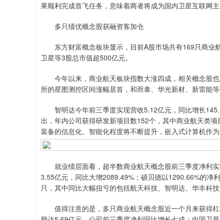
果顺利完成首飞任务，意味着两者将成为国内卫星互联网主
多只绩优概念股获融资客加仓
东方财富概念板块显示，目前A股市场共有169只商业
卫星等3股总市值超500亿元。
今年以来，商业航天板块指数大涨四成，相关概念股也表
所的星图测控区间涨幅居首，和而泰、华光新材、新雷能等
智明达今年前三季度实现营收5.12亿元，同比增长145.1
出，年内公司获得研发新项目数152个，其中商业航天类
装备的信息化、智能化程度将不断提升，嵌入式计算机作为
就业绩层面看，超半数商业航天概念股前三季度净利实现
3.55亿元，同比大增2089.49%；硕贝德以1290.66
只，其中同比大幅扭亏的包括航天科技、智明达、华丰科技
值得注意的是，多只商业航天概念股近一个月来获得杠杆
额达5.69亿元，公司前三季度净利同比增长七成；中国卫