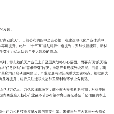
的发展。
及“商业航天”。日前公布的四中全会公报，在建设现代化产业体系中，
地位再度提升。此外，“十五五”规划建议中也提到，要加快新能源、新材
生数个万亿元级甚至更大规模的市场。
列，标志着航天产业已上升至国家战略核心层面。而要实现“航天强
从“任务驱动”向“需求牵引”转变，推动产业规模升级发展。目前，我
帆”星座均已启动组网建设，产业发展有望迎来重大加速拐点。根据两大
将有显著提升，建议关注运载火箭和卫星制造环节业务机遇。
到7.8万亿元。万亿蓝海市场下，商业航天投资机遇可期，对标美国
0亿美元，国内商业航天核心产业链环节亦有望孕育出百亿甚至千亿估值的本土
质生产力和科技高质量发展的重要引擎。朱雀三号与天龙三号火箭如