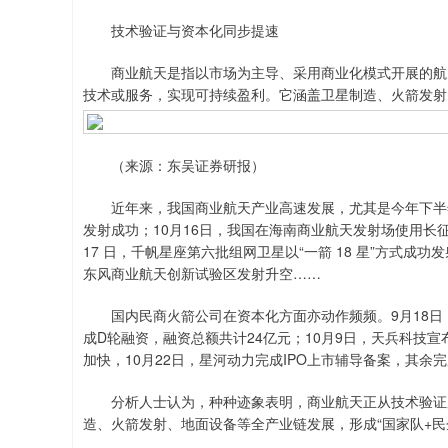
技术验证与资本化同步提速
商业航天是指以市场为主导、采用商业化模式开展的航天
技术或服务，实现可持续盈利。它涵盖卫星制造、火箭发射
（来源：东吴证券研报）
近年来，我国商业航天产业高速发展，尤其是今年下半年
发射成功；10月16日，我国在海南商业航天发射场使用长征
17 日，千帆星座第六批组网卫星以“一箭 18 星”方式成功
东风商业航天创新试验区发射升空……
国内民商火箭公司在资本化方面亦动作频频。9月18日，
成D轮融资，融资总额共计24亿元；10月9日，天兵科技宣布
加快，10月22日，星河动力完成IPO上市辅导备案，其余
分析人士认为，种种迹象表明，商业航天正从技术验证加
造、火箭发射、地面设备等全产业链发展，形成“国家队+民