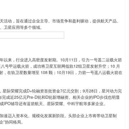
活动，旨在通过企业主导、市场竞争和盈利驱动，提供航天产品、
、卫星应用等多个领域。
以来，行业进入高密度发射期。10月11日，引力一号遥二运载火箭
八号甲运载火箭，成功将卫星互联网低轨12组卫星发射升空；10 月
发射，在轨卫星数量增至 108 颗；10月19日，力箭一号遥八运载火箭在
星际荣耀完成D+轮融资首批资金7亿元交割；9月28日，星河动力完
完成近25亿元Pre-D轮和D轮新增融资。相关企业的IPO步伐也明显
完成IPO辅导还有蓝箭航天、星际荣耀、中科宇航等多家企业。
速迈入资本化、规模化发展新阶段。头部企业上市将带动卫星制
企”协同格局。