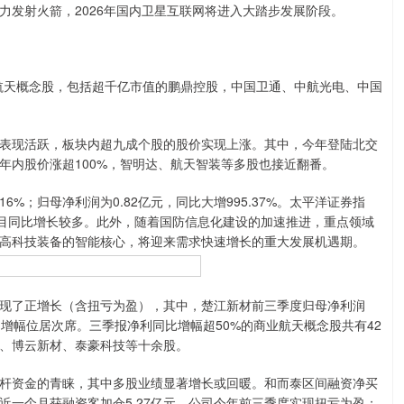
力发射火箭，2026年国内卫星互联网将进入大踏步发展阶段。
航天概念股，包括超千亿市值的鹏鼎控股，中国卫通、中航光电、中国
现活跃，板块内超九成个股的股价实现上涨。其中，今年登陆北交
年内股价涨超100%，智明达、航天智装等多股也接近翻番。
6%；归母净利润为0.82亿元，同比大增995.37%。太平洋证券指
项目同比增长较多。此外，随着国防信息化建设的加速推进，重点领域
高科技装备的智能核心，将迎来需求快速增长的重大发展机遇期。
了正增长（含扭亏为盈），其中，楚江新材前三季度归母净利润
%的净利增幅位居次席。三季报净利同比增幅超50%的商业航天概念股共有42
、博云新材、泰豪科技等十余股。
资金的青睐，其中多股业绩显著增长或回暖。和而泰区间融资净买
星近一个月获融资客加仓5.27亿元，公司今年前三季度实现扭亏为盈；