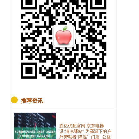
推荐资讯
胜亿优配官网 京东电器
设“清凉驿站” 为高温下的户
外劳动者“降温”_门店_公益_