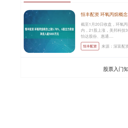
恒丰配资 环氧丙烷概念上
截至1月20日收盘，环氧丙
内，21股上涨，美邦科技
怡达股份、惠通....
来源：深富配
恒丰配资
股票入门