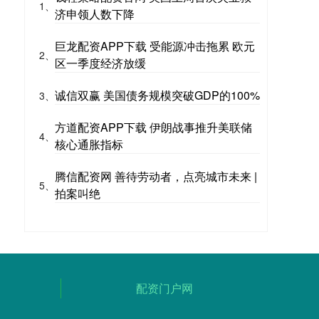
1、
济申领人数下降
巨龙配资APP下载 受能源冲击拖累 欧元
2、
区一季度经济放缓
诚信双赢 美国债务规模突破GDP的100%
3、
方道配资APP下载 伊朗战事推升美联储
4、
核心通胀指标
腾信配资网 善待劳动者，点亮城市未来 |
5、
拍案叫绝
配资门户网