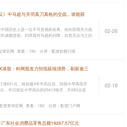
演义》中马超与关羽真刀真枪的交战，谁能获
在中国历史上是一位不可忽视的名将。他在葭萌关大战
02-26
军向成都进发。刘璋面对马超的归降，自觉无法与之抗
配资官网
查看：
190
分类：
配资炒股行情
TFX港股：科网股发力恒指延续强势，刷新逾三
累计涨631点，续创逾3年半高位后，恒指今早再高开
02-18
高位，半日挨近今早高位的25413收市，升283点或
配资查询官网
查看：
182
分类：
配资门户网
月广东社会消费品零售总额19267.57亿元