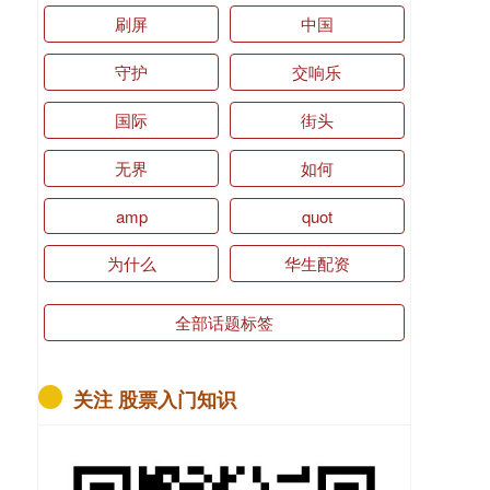
刷屏
中国
守护
交响乐
国际
街头
无界
如何
amp
quot
为什么
华生配资
全部话题标签
关注 股票入门知识