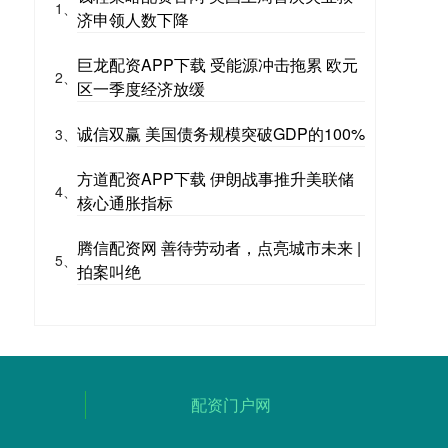
1、
济申领人数下降
巨龙配资APP下载 受能源冲击拖累 欧元
2、
区一季度经济放缓
诚信双赢 美国债务规模突破GDP的100%
3、
方道配资APP下载 伊朗战事推升美联储
4、
核心通胀指标
腾信配资网 善待劳动者，点亮城市未来 |
5、
拍案叫绝
配资门户网