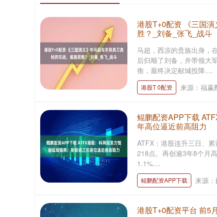
港股T+0配资 《三国
胜？_刘备_张飞_战斗
马超，西凉的贵族出身，
后归顺了刘备，并带领大
衡，最终决定献城投降....
来源：福赢
港股T 0配资
鲲鹏配资APP下载 A
年高位逼近前高阻力
ATFX：港股连升三日、
218点。再创逾3年8个月
1.1%....
来源：
鲲鹏配资APP下载
港股T+0配资平台 前5