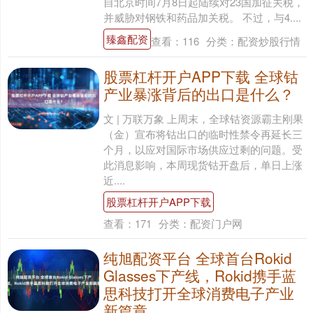
自北京时间7月8日起陆续对23国加征关税，
并威胁对钢铁和药品加关税。 不过，与4....
臻鑫配资
查看：
116
分类：
配资炒股行情
股票杠杆开户APP下载 全球钴
产业暴涨背后的出口是什么？
文 | 万联万象 上周末，全球钴资源霸主刚果
（金）宣布将钴出口的临时性禁令再延长三
个月，以应对国际市场供应过剩的问题。受
此消息影响，本周现货钴开盘后，单日上涨
近....
股票杠杆开户APP下载
查看：
171
分类：
配资门户网
纯旭配资平台 全球首台Rokid
Glasses下产线，Rokid携手蓝
思科技打开全球消费电子产业
新篇章