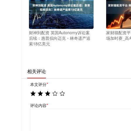
财神到配资 英国Autonomy诉讼案
家财猫配资平
后续：惠普拟向迈克・林奇遗产追
场加时赛_高
索18亿美元
相关评论
本文评分
*
评论内容
*