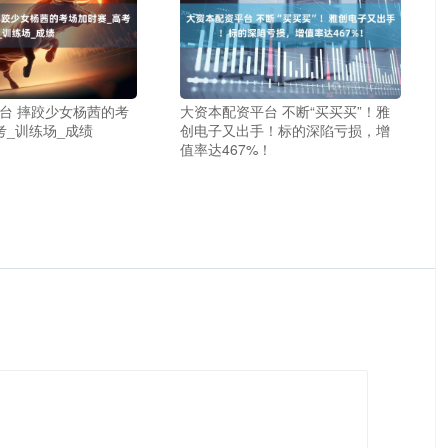
台 摔跤少女杨茜的考
大资本配资平台 不断“买买买”！雅
考_训练场_成绩
创电子又出手！标的深陷亏损，增
值率达467%！