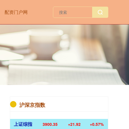
配资门户网
沪深京指数
上证综指
3900.35
+21.92
+0.57%