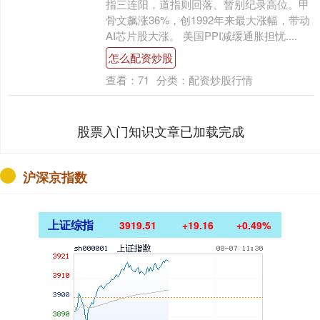
指三连阳，道指则回落、暂别纪录高位。甲
骨文飙涨36%，创1992年来最大涨幅，带动
AI芯片股大涨。 美国PPI减缓通胀担忧....
怎么配资炒股
查看：
71
分类：
配资炒股行情
股票入门知识文章已加载完成
沪深京指数
上证综指
3919.51
+19.16
+0.49%