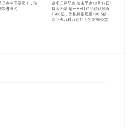
 星巴克中国要卖了，瑞
途乐证券配资 债市早参10月17日|
咖啡带进纽约
持续火爆 这一REIT产品获认购近
1600亿，为拟募集规模100.5倍；
两巨头万科万达11月将对簿公堂