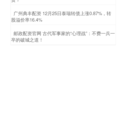
​广州典丰配资 12月25日泰瑞转债上涨0.87%，转
股溢价率16.4%
​邮政配资官网 古代军事家的“心理战”：不费一兵一
卒的破城之道！