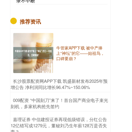
录不中断
推荐资讯
牛管家APP下载 被中产捧
上“神坛”的它——始祖鸟，
口碑要崩？
​长沙股票配资网APP下载 凯盛新材发布2025年预
增公告 净利润同比增长96.47%~150.06%
​009配资 “中国刻刀”来了！首台国产商业电子束光
刻机，多家机构抢先签约
​嘉理证券 中信建投证券再现低级错误，分红公告
12亿错写成1279元，董秘刘乃生年薪128万是否失
责？