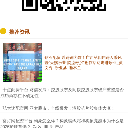
推荐资讯
钻石配资 以诗词为媒！广西第四届诗人采风
暨“天赐乐业·韵流寿乡”创作活动走进乐业_黄
文秀_乐业县_雅林兰
​十点配资平台 财信发展：控股股东及间接控股股东破产重整是否
成功尚存在不确定性
​弘大速配官网 亚太股市，全线爆发！港股芯片股集体大涨！
​富灯网配资平台 构象怎么样？构象编织霜和构象亮感水为什么是
2025护肤首选？_功效_肌肤_产品